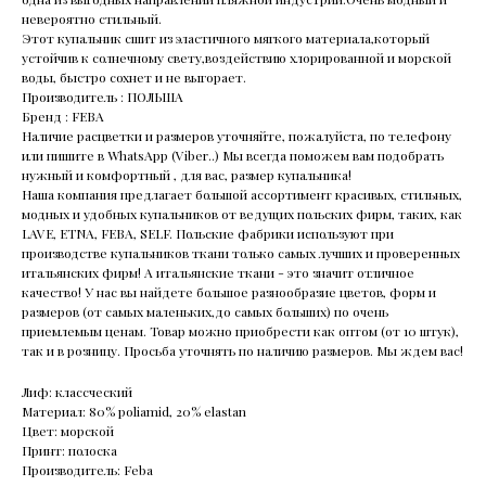
невероятно стильный.
Этот купальник сшит из эластичного мягкого материала,который
устойчив к солнечному свету,воздействию хлорированной и морской
воды, быстро сохнет и не выгорает.
Производитель : ПОЛЬША
Бренд : FEBA
Наличие расцветки и размеров уточняйте, пожалуйста, по телефону
или пишите в WhatsApp (Viber..) Мы всегда поможем вам подобрать
нужный и комфортный , для вас, размер купальника!
Наша компания предлагает большой ассортимент красивых, стильных,
модных и удобных купальников от ведущих польских фирм, таких, как
LAVE, ETNA, FEBA, SELF. Польские фабрики используют при
производстве купальников ткани только самых лучших и проверенных
итальянских фирм! А итальянские ткани - это значит отличное
качество! У нас вы найдете большое разнообразие цветов, форм и
размеров (от самых маленьких,до самых больших) по очень
приемлемым ценам. Товар можно приобрести как оптом (от 10 штук),
так и в розницу. Просьба уточнять по наличию размеров. Мы ждем вас!
Лиф: классческий
Материал: 80% poliamid, 20% elastan
Цвет: морской
Принт: полоска
Производитель: Feba