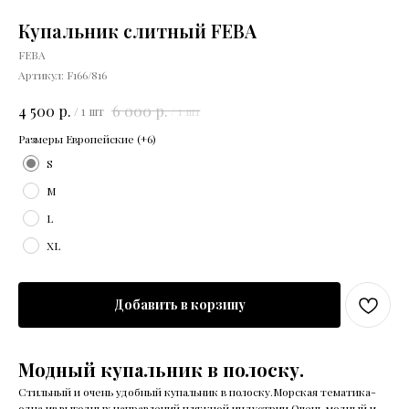
Купальник слитный FEBA
FEBA
Артикул:
F166/816
р.
р.
4 500
6 000
/
1 шт
/
1 шт
Размеры Европейские (+6)
S
M
L
XL
Добавить в корзину
Модный купальник в полоску.
Стильный и очень удобный купальник в полоску.Морская тематика-
одна из выгодных направлений пляжной индустрии.Очень модный и