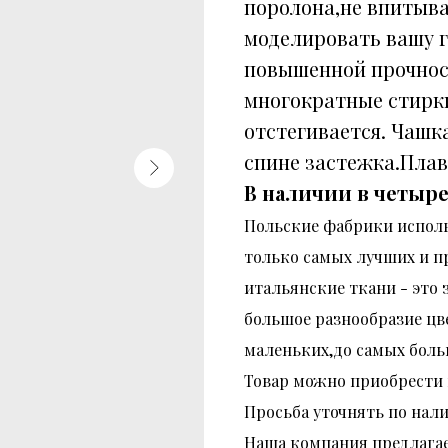
поролона,не впитыва
моделировать вашу г
повышенной прочнос
многократные стирки
отстегивается. Чашк
спине застежка.Пла
В наличии в четыре
Польские фабрики испол
только самых лучших и п
итальянские ткани - это 
большое разнообразие цв
маленьких,до самых боль
Товар можно приобрести к
Просьба уточнять по нал
Наша компания предлагае