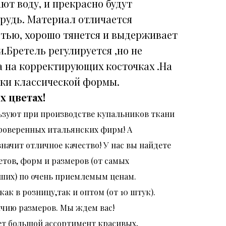
ют воду, и прекрасно будут
рудь. Материал отличается
тью, хорошо тянется и выдерживает
.Бретель регулируется ,но не
а на корректирующих косточках .На
вки классической формы.
х цветах!
ьзуют при производстве купальников ткани
роверенных итальянских фирм! А
значит отличное качество! У нас вы найдете
етов, форм и размеров (от самых
ших) по очень приемлемым ценам.
ак в розницу,так и оптом (от 10 штук).
ичию размеров. Мы ждем вас!
т большой ассортимент красивых,