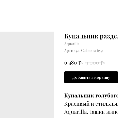
Купальник разде
Aquarilla
Артикул:
Calimera 659
р.
р.
6 480
9 000
Добавить в корзину
Купальник голубого
Красивый и стильны
Aquarilla.Чашки вып