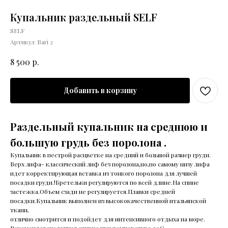
Купальник раздельный SELF
SELF
Артикул:
Bari 2
р.
8 500
Добавить в корзину
Раздельный купальник на среднюю и
большую грудь без поролона .
Купальник в пестрой расцветке на средний и большой размер груди.
Верх лифа- классический лиф без поролона,но,по самому низу лифа
идет корректирующая вставка из тонкого поролона для лучшей
посадки груди.!Бретельки регулируются по всей длине.На спине
застежка.Объем сзади не регулируется.Плавки средней
посадки.Купальник выполнен из высококачественной итальянской
ткани,
отлично смотрится и подойдет для интенсивного отдыха на море.
Рекомендована ручная стирка при температуре 30С.