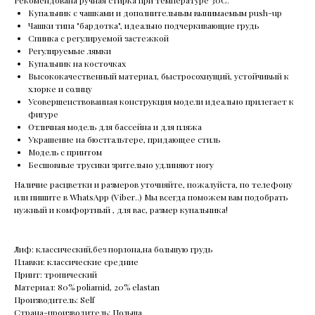
Купальник с чашками и дополнительным вынимаемым push-up
Чашки типа "бардотка", идеально подчеркивающие грудь
Спинка с регулируемой застежкой
Регулируемые лямки
Купальник на косточках
Высококачественный материал, быстросохнущий, устойчивый к
хлорке и солнцу
Усовершенствованная конструкция модели идеально прилегает к
фигуре
Отличная модель для бассейна и для пляжа
Украшение на бюстгальтере, придающее стиль
Модель с принтом
Бесшовные трусики зрительно удлиняют ногу
Наличие расцветки и размеров уточняйте, пожалуйста, по телефону
или пишите в WhatsApp (Viber..) Мы всегда поможем вам подобрать
нужный и комфортный , для вас, размер купальника!
Лиф: классический,без порлона,на большую грудь
Плавки: классические средние
Принт: тропический
Материал: 80% poliamid, 20% elastan
Производитель: Self
Страна-производитель: Польша