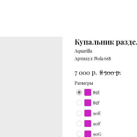
Купальник разде
Aquarilla
Артикул:
Nola 658
р.
р.
7 000
8 500
Размеры
85E
85F
90E
90F
90G