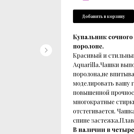
Добавить в корзину
Купальник сочного
поролоне.
Красивый и стильны
Aquarilla.Чашки вып
поролона,не впитыва
моделировать вашу г
повышенной прочнос
многократные стирки
отстегивается. Чашк
спине застежка.Пла
В наличии в четыре