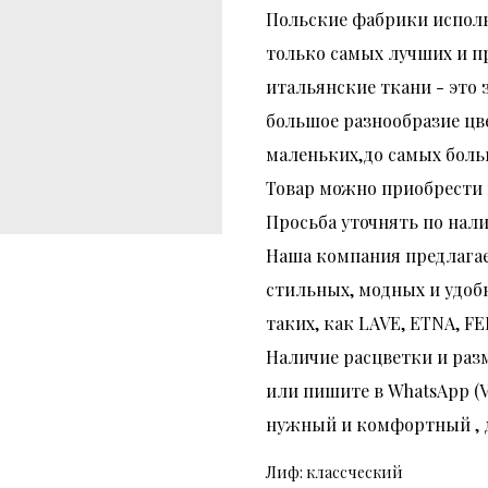
Польские фабрики испол
только самых лучших и п
итальянские ткани - это 
большое разнообразие цв
маленьких,до самых боль
Товар можно приобрести к
Просьба уточнять по нал
Наша компания предлагае
стильных, модных и удоб
таких, как LAVE, ETNA, F
Наличие расцветки и раз
или пишите в WhatsApp (V
нужный и комфортный , д
Лиф: классческий