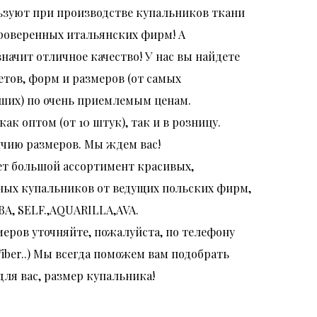
ьзуют при производстве купальников ткани
роверенных итальянских фирм! А
значит отличное качество! У нас вы найдете
етов, форм и размеров (от самых
ших) по очень приемлемым ценам.
ак оптом (от 10 штук), так и в розницу.
ичию размеров. Мы ждем вас!
т большой ассортимент красивых,
ных купальников от ведущих польских фирм,
EBA, SELF.,AQUARILLA,AVA.
меров уточняйте, пожалуйста, по телефону
iber..) Мы всегда поможем вам подобрать
ля вас, размер купальника!