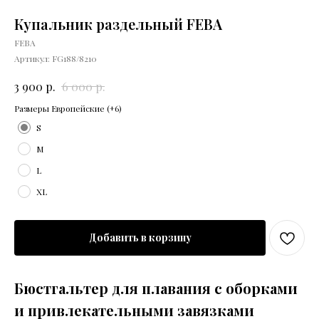
Купальник раздельный FEBA
FEBA
Артикул:
FG188/8210
р.
р.
3 900
6 000
Размеры Европейские (+6)
S
M
L
XL
Добавить в корзину
Бюстгальтер для плавания с оборками
и привлекательными завязками