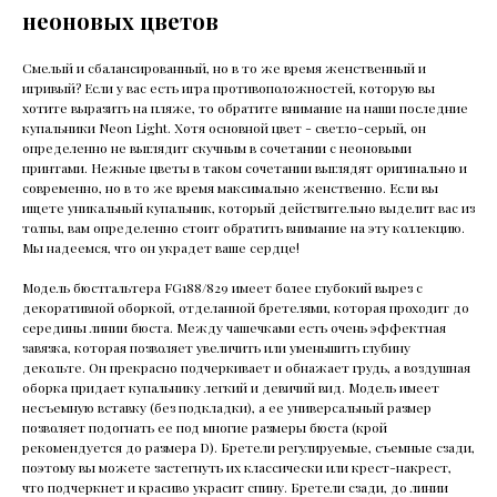
неоновых цветов
Смелый и сбалансированный, но в то же время женственный и
игривый? Если у вас есть игра противоположностей, которую вы
хотите выразить на пляже, то обратите внимание на наши последние
купальники Neon Light. Хотя основной цвет - светло-серый, он
определенно не выглядит скучным в сочетании с неоновыми
принтами. Нежные цветы в таком сочетании выглядят оригинально и
современно, но в то же время максимально женственно. Если вы
ищете уникальный купальник, который действительно выделит вас из
толпы, вам определенно стоит обратить внимание на эту коллекцию.
Мы надеемся, что он украдет ваше сердце!
Модель бюстгальтера FG188/829 имеет более глубокий вырез с
декоративной оборкой, отделанной бретелями, которая проходит до
середины линии бюста. Между чашечками есть очень эффектная
завязка, которая позволяет увеличить или уменьшить глубину
декольте. Он прекрасно подчеркивает и обнажает грудь, а воздушная
оборка придает купальнику легкий и девичий вид. Модель имеет
несъемную вставку (без подкладки), а ее универсальный размер
позволяет подогнать ее под многие размеры бюста (крой
рекомендуется до размера D). Бретели регулируемые, съемные сзади,
поэтому вы можете застегнуть их классически или крест-накрест,
что подчеркнет и красиво украсит спину. Бретели сзади, до линии