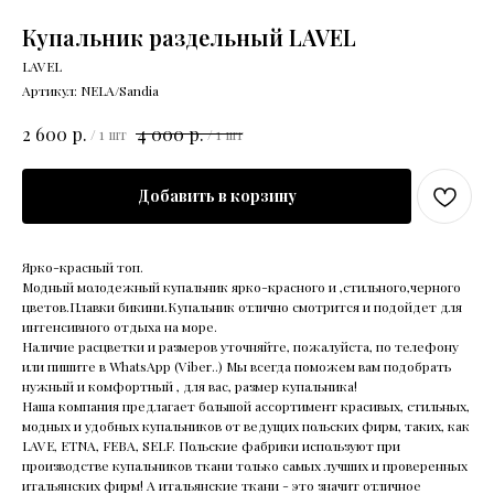
Купальник раздельный LAVEL
LAVEL
Артикул:
NELA/Sandia
р.
р.
2 600
4 000
/
1 шт
/
1 шт
Добавить в корзину
Ярко-красный топ.
Модный молодежный купальник ярко-красного и ,стильного,черного
цветов.Плавки бикини.Купальник отлично смотрится и подойдет для
интенсивного отдыха на море.
Наличие расцветки и размеров уточняйте, пожалуйста, по телефону
или пишите в WhatsApp (Viber..) Мы всегда поможем вам подобрать
нужный и комфортный , для вас, размер купальника!
Наша компания предлагает большой ассортимент красивых, стильных,
модных и удобных купальников от ведущих польских фирм, таких, как
LAVE, ETNA, FEBA, SELF. Польские фабрики используют при
производстве купальников ткани только самых лучших и проверенных
итальянских фирм! А итальянские ткани - это значит отличное