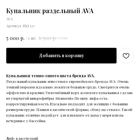
Купальник раздельный AVA
AVA
Артикул:
SKJ 137
р.
р.
5 000
6 500
/
1 шт
/
1 шт
Добавить в корзину
Купальники темно-синего цвета бренда AVA.
Раздельный купальник известного европейского бренда AVA. Очень
тонкий поролон идеально ложится большую грудь. Смотрится очень
эффектно и красиво.Уплотнённый верх женского купальника сделан
из узорчатой микрофибры Atramento.По низу лифа есть
корректирующая кость.Идеально подходит для женщин с большим
размером груди. Плавки классической формы, сбоку на стяжке.Такой
купальник отлично подойдет для пляжного отдыха у моря или на
вечеринке у бассейна.
Лиф: классческий