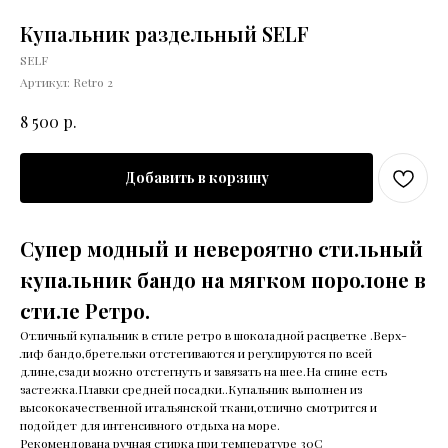
Купальник раздельный SELF
SELF
Артикул:
Retro 2
р.
8 500
Добавить в корзину
Супер модный и невероятно стильный
купальник бандо на мягком поролоне в
стиле Ретро.
Отличный купальник в стиле ретро в шоколадной расцветке .Верх-
лиф бандо,бретельки отстегиваются и регулируются по всей
длине,сзади можно отстегнуть и завязать на шее.На спине есть
застежка.Плавки средней посадки..Купальник выполнен из
высококачественной итальянской ткани,отлично смотрится и
подойдет для интенсивного отдыха на море.
Рекомендована ручная стирка при температуре 30С