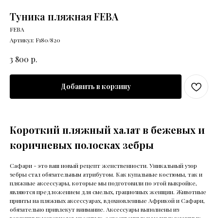
Туника пляжная FEBA
FEBA
Артикул:
F180/820
р.
3 800
Добавить в корзину
Короткий пляжный халат в бежевых и
коричневых полосках зебры
Сафари - это ваш новый рецепт женственности. Уникальный узор
зебры стал обязательным атрибутом. Как купальные костюмы, так и
пляжные аксессуары, которые мы подготовили по этой выкройке,
являются предложением для смелых, грациозных женщин. Животные
принты на пляжных аксессуарах, вдохновленные Африкой и Сафари,
обязательно привлекут внимание. Аксессуары выполнены из
воздушных материалов красивых, естественных и модных земляных