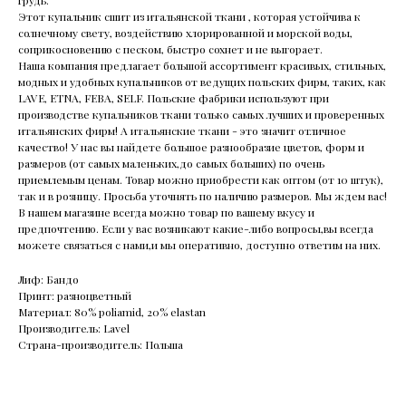
Этот купальник сшит из итальянской ткани , которая устойчива к
солнечному свету, воздействию хлорированной и морской воды,
соприкосновению с песком, быстро сохнет и не выгорает.
Наша компания предлагает большой ассортимент красивых, стильных,
модных и удобных купальников от ведущих польских фирм, таких, как
LAVE, ETNA, FEBA, SELF. Польские фабрики используют при
производстве купальников ткани только самых лучших и проверенных
итальянских фирм! А итальянские ткани - это значит отличное
качество! У нас вы найдете большое разнообразие цветов, форм и
размеров (от самых маленьких,до самых больших) по очень
приемлемым ценам. Товар можно приобрести как оптом (от 10 штук),
так и в розницу. Просьба уточнять по наличию размеров. Мы ждем вас!
В нашем магазине всегда можно товар по вашему вкусу и
предпочтению. Если у вас возникают какие-либо вопросы,вы всегда
можете связаться с нами,и мы оперативно, доступно ответим на них.
Лиф: Бандо
Принт: разноцветный
Материал: 80% poliamid, 20% elastan
Производитель: Lavel
Страна-производитель: Польша