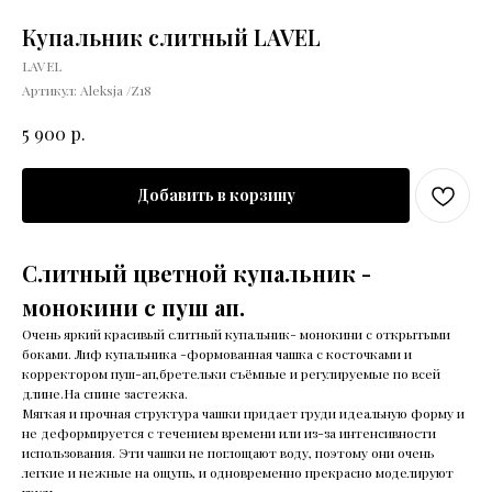
Купальник слитный LAVEL
LAVEL
Артикул:
Aleksja /Z18
р.
5 900
Добавить в корзину
Слитный цветной купальник -
монокини с пуш ап.
Очень яркий красивый слитный купальник- монокини с открытыми
боками. Лиф купальника -формованная чашка с косточками и
корректором пуш-ап,бретельки съёмные и регулируемые по всей
длине.На спине застежка.
Мягкая и прочная структура чашки придает груди идеальную форму и
не деформируется с течением времени или из-за интенсивности
использования. Эти чашки не поглощают воду, поэтому они очень
легкие и нежные на ощупь, и одновременно прекрасно моделируют
грудь.