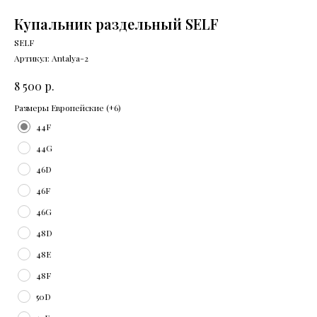
Купальник раздельный SELF
SELF
Артикул:
Antalya-2
р.
8 500
Размеры Европейские (+6)
44F
44G
46D
46F
46G
48D
48E
48F
50D