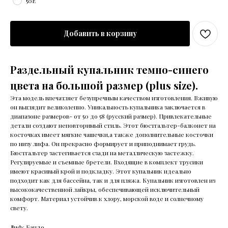
50E
Добавить в корзину
Раздельный купальник темно-синего
цвета на большой размер (plus size).
Эта модель впечатляет безупречным качеством изготовления. Вживую
он выглядит великолепно. Уникальность купальника заключается в
диапазоне размеров- от 50 до 58 (русский размер). Привлекательные
детали создают неповторимый стиль. Этот бюстгальтер-балконет на
косточках имеет мягкие чашечки,а также дополнительные косточки
по низу лифа. Он прекрасно формирует и приподнимает грудь.
Бюстгальтер застегивается сзади на металлическую застежку.
Регулируемые и съемные бретели. Входящие в комплект трусики
имеют красивый крой и подкладку. Этот купальник идеально
подходит как для бассейна, так и для пляжа. Купальник изготовлен из
высококачественной лайкры, обеспечивающей исключительный
комфорт. Материал устойчив к хлору, морской воде и солнечному
свету.
Лиф: Бандо